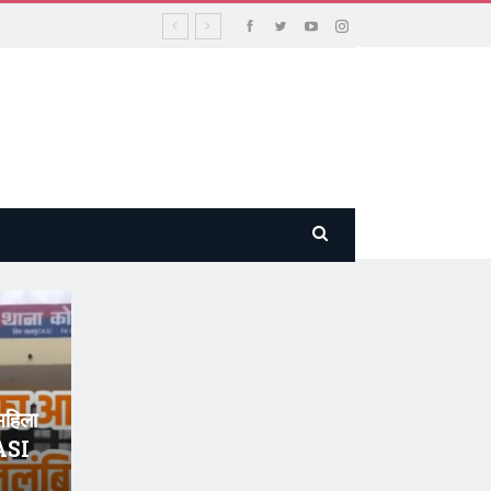
महिला
 ASI