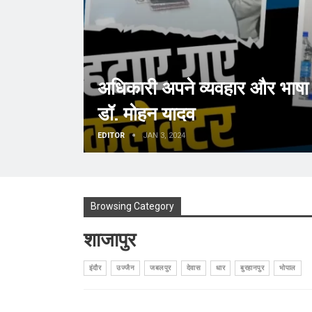
अधिकारी अपने व्यवहार और भाषा का
डॉ. मोहन यादव
EDITOR
JAN 3, 2024
Browsing Category
शाजापुर
इंदौर
उज्जैन
जबलपुर
देवास
धार
बुरहानपुर
भोपाल