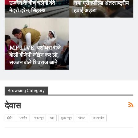
उज्जैन के बीच चलेगी वंदे
नया ग्रीनफील्ड अंतरराष्ट्रीय
मेट्रो ट्रेन, सिंहस्थ…
हवाई अड्डा
MP LIVE: यशोधरा राजे
बोली बीजेपी जॉइन कर लो,
सज्जन बोले शिवराज आने…
Browsing Category
देवास
इंदौर
उज्जैन
जबलपुर
धार
बुरहानपुर
भोपाल
मध्यप्रदेश