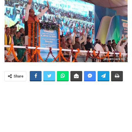
jansampark mp
Share